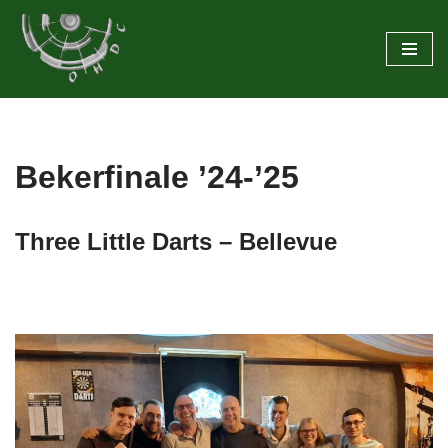
Ga
naar
de
inhoud
Bekerfinale ’24-’25
Three Little Darts – Bellevue