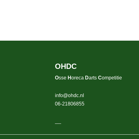
OHDC
O
sse
H
oreca
D
arts
C
ompetitie
info@ohdc.nl
06-21806855