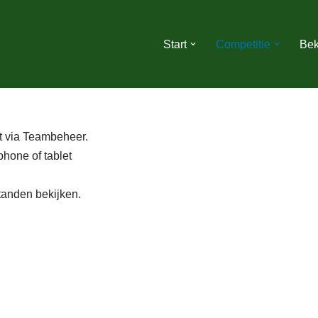
Start
Competitie
Bek
kt via Teambeheer.
hone of tablet
tanden bekijken.