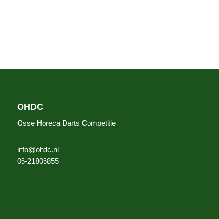
OHDC
O
sse
H
oreca
D
arts
C
ompetitie
info@ohdc.nl
06-21806855