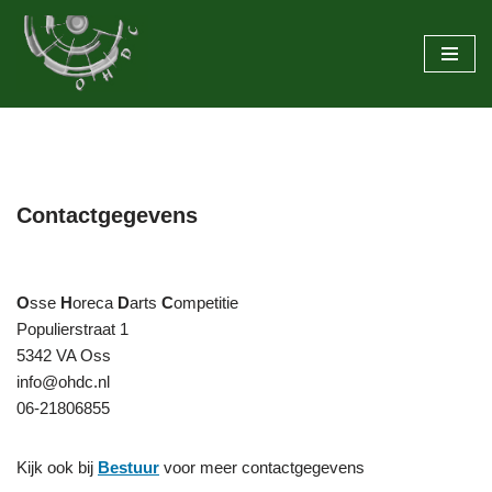
Ga
naar
de
inhoud
Contactgegevens
O
sse
H
oreca
D
arts
C
ompetitie
Populierstraat 1
5342 VA Oss
info@ohdc.nl
06-21806855
Kijk ook bij
Bestuur
voor meer contactgegevens