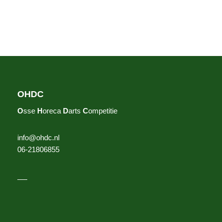
OHDC
O
sse
H
oreca
D
arts
C
ompetitie
info@ohdc.nl
06-21806855