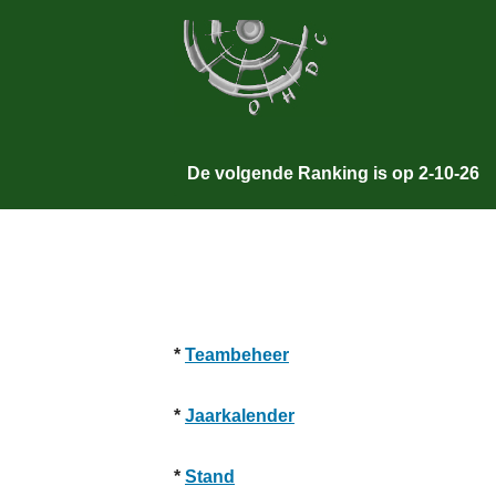
Ga
naar
de
inhoud
De volgende Ranking is op 2-10-26
*
Teambeheer
*
Jaarkalender
*
Stand