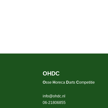
OHDC
O
sse
H
oreca
D
arts
C
ompetitie
info@ohdc.nl
06-21806855