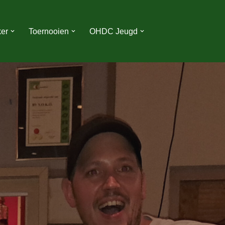
er
Toernooien
OHDC Jeugd